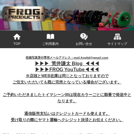
マイページへログイン
カートをみる
TOP
ご利用案内
お問い合せ
サイトマップ
投稿写真受付専用メールアドレス：mail.frogltd@gmail.com
▶︎
▶︎
▶︎
荒井謙太 Blog ◀︎
◀︎
◀︎
▶︎
▶︎
▶︎
FROG YouTube◀︎
◀︎
◀︎
※店頭とWEB在庫は同じとなっておりますので
ご注文いただいても既に完売となっている場合がございます。
ご予約いただきましたトイマシーン00は現在カラーごとに順番で発送中と
なります。
通信販売支払いはクレジットカードも使えます。
受け取りの際にヤマト運輸へクレジット決済とお伝えください。