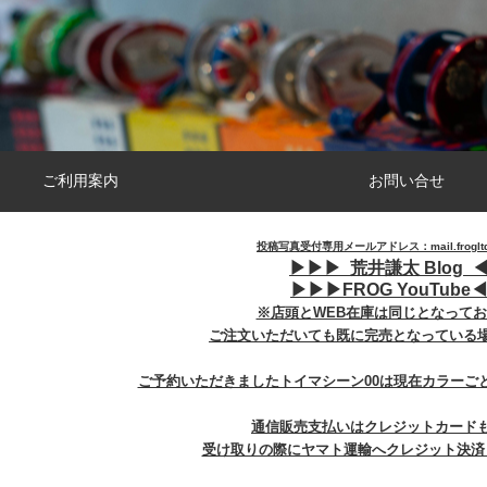
ご利用案内
お問い合せ
投稿写真受付専用メールアドレス：mail.frogltd@
▶︎
▶︎
▶︎
荒井謙太 Blog ◀
▶︎
▶︎
▶︎
FROG YouTube◀
※店頭とWEB在庫は同じとなって
ご注文いただいても既に完売となっている
ご予約いただきましたトイマシーン00は現在カラーご
通信販売支払いはクレジットカード
受け取りの際にヤマト運輸へクレジット決済