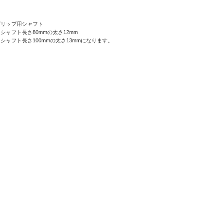
グリップ用シャフト
シャフト長さ80mmの太さ12mm
シャフト長さ100mmの太さ13mmになります。