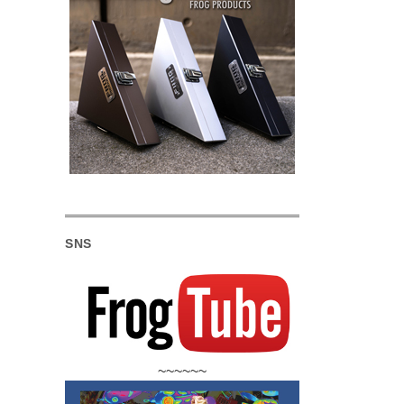
SNS
~~~~~~