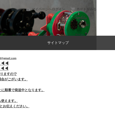
マイページへログイン
カートをみる
サイトマップ
gmail.com
︎
◀︎
◀︎
︎
◀︎
◀︎
おりますので
場合がございます。
とに順番で発送中となります。
も使えます。
とお伝えください。