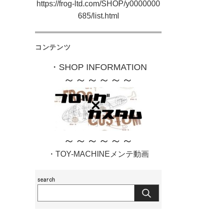
https://frog-ltd.com/SHOP/y0000000
685/list.html
コンテンツ
・SHOP INFORMATION
～～～～～～
～～～～～～
・TOY-MACHINEメンテ動画