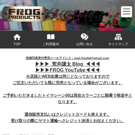
マイページへログイン
カートをみる
TOP
ご利用案内
お問い合せ
サイトマップ
投稿写真受付専用メールアドレス：mail.frogltd@gmail.com
▶︎
▶︎
▶︎
荒井謙太 Blog ◀︎
◀︎
◀︎
▶︎
▶︎
▶︎
FROG YouTube◀︎
◀︎
◀︎
※店頭とWEB在庫は同じとなっておりますので
ご注文いただいても既に完売となっている場合がございます。
ご予約いただきましたトイマシーン00は現在カラーごとに順番で発送中と
なります。
通信販売支払いはクレジットカードも使えます。
受け取りの際にヤマト運輸へクレジット決済とお伝えください。