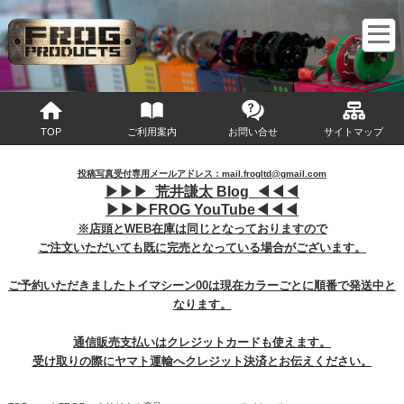
マイページへログイン
カートをみる
TOP
ご利用案内
お問い合せ
サイトマップ
投稿写真受付専用メールアドレス：mail.frogltd@gmail.com
▶︎
▶︎
▶︎
荒井謙太 Blog ◀︎
◀︎
◀︎
▶︎
▶︎
▶︎
FROG YouTube◀︎
◀︎
◀︎
※店頭とWEB在庫は同じとなっておりますので
ご注文いただいても既に完売となっている場合がございます。
ご予約いただきましたトイマシーン00は現在カラーごとに順番で発送中と
なります。
通信販売支払いはクレジットカードも使えます。
受け取りの際にヤマト運輸へクレジット決済とお伝えください。