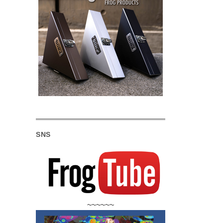
SNS
~~~~~~