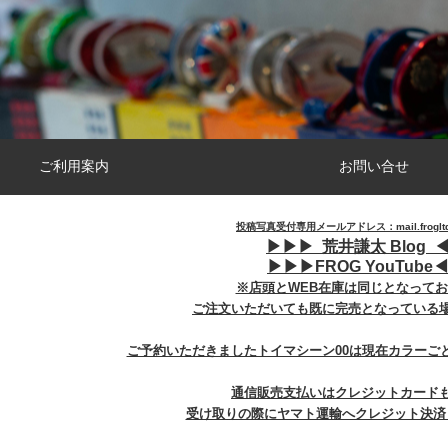
ご利用案内
お問い合せ
投稿写真受付専用メールアドレス：mail.frogltd@
▶︎
▶︎
▶︎
荒井謙太 Blog ◀
▶︎
▶︎
▶︎
FROG YouTube◀
※店頭とWEB在庫は同じとなって
ご注文いただいても既に完売となっている
ご予約いただきましたトイマシーン00は現在カラーご
通信販売支払いはクレジットカード
受け取りの際にヤマト運輸へクレジット決済