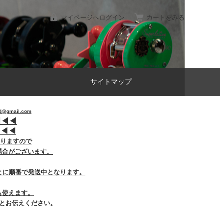
マイページへログイン
カートをみる
サイトマップ
gmail.com
︎
◀︎
◀︎
︎
◀︎
◀︎
おりますので
場合がございます。
とに順番で発送中となります。
も使えます。
とお伝えください。