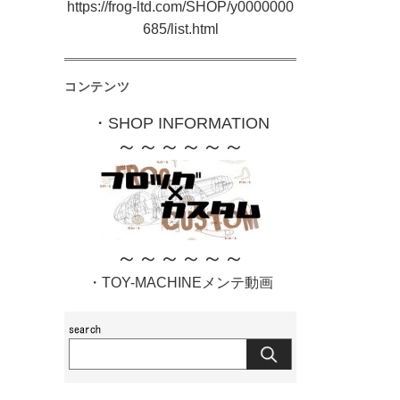
https://frog-ltd.com/SHOP/y0000000
685/list.html
コンテンツ
・SHOP INFORMATION
～～～～～～
～～～～～～
・TOY-MACHINEメンテ動画