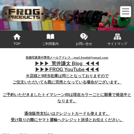
マイページへログイン
カートをみる
TOP
ご利用案内
お問い合せ
サイトマップ
投稿写真受付専用メールアドレス：mail.frogltd@gmail.com
▶︎
▶︎
▶︎
荒井謙太 Blog ◀︎
◀︎
◀︎
▶︎
▶︎
▶︎
FROG YouTube◀︎
◀︎
◀︎
※店頭とWEB在庫は同じとなっておりますので
ご注文いただいても既に完売となっている場合がございます。
ご予約いただきましたトイマシーン00は現在カラーごとに順番で発送中と
なります。
通信販売支払いはクレジットカードも使えます。
受け取りの際にヤマト運輸へクレジット決済とお伝えください。